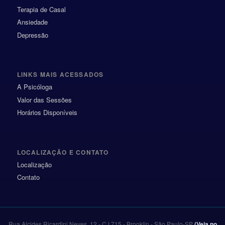
a
Terapia de Casal
r
Ansiedade
Depressão
LINKS MAIS ACESSADOS
A Psicóloga
Valor das Sessões
Horários Disponíveis
LOCALIZAÇÃO E CONTATO
Localização
Contato
Rua Alcides Ricardini Neves, 12 - CJ 715
- Brooklin -
São Paulo
-
SP
(Veja no