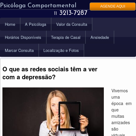
Psicóloga Comportamental
AGENDE AQUI
3213-7287
11
Menu
Home
A Psicóloga
Valor da Consulta
Pular
Pular
principal
Horários Disponíveis
Terapia de Casal
Ansiedade
para
para
Marcar Consulta
Localização e Fotos
o
o
conteúdo
conteúdo
O que as redes sociais têm a ver
com a depressão?
principal
secundário
Vivemos
uma
época em
que
muitas
amizades
são
virtuais,