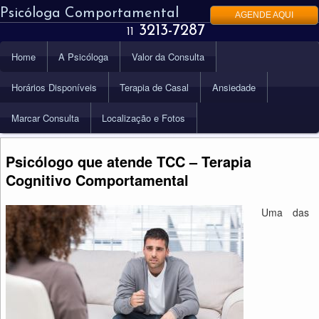
Psicóloga Comportamental
AGENDE AQUI
3213-7287
11
Menu
Home
A Psicóloga
Valor da Consulta
Pular
Pular
principal
Horários Disponíveis
Terapia de Casal
Ansiedade
para
para
Marcar Consulta
Localização e Fotos
o
o
conteúdo
conteúdo
Psicólogo que atende TCC – Terapia
Cognitivo Comportamental
principal
secundário
Uma das